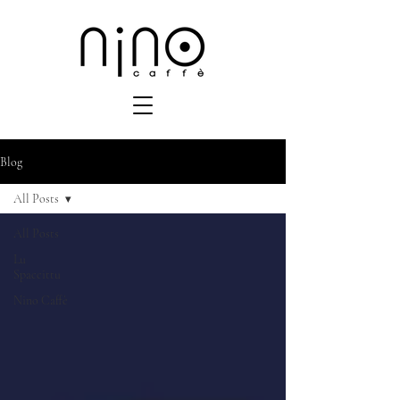
Blog
All Posts
All Posts
Lu
Spaccittu
Nino Caffè