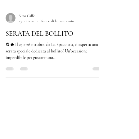
Nino Caffè
23 ott 2024
Tempo di lettura: 1 min
SERATA DEL BOLLITO
🍲🔥 Il 25 e 26 ottobre, da Lu Spaccittu, ti aspetta una
serata speciale dedicata al bollito! Un'occasione
imperdibile per gustare uno...