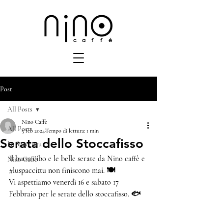
Post
All Posts
Nino Caffè
All Posts
5 feb 2024
Tempo di lettura: 1 min
Serata dello Stoccafisso
Lu Spaccittu
Il buon cibo e le belle serate da Nino caffè e 
Nino Caffè
#luspaccittu
 non finiscono mai. 🍽
Vi aspettiamo venerdì 16 e sabato 17 
Febbraio per le serate dello stoccafisso. 🐟