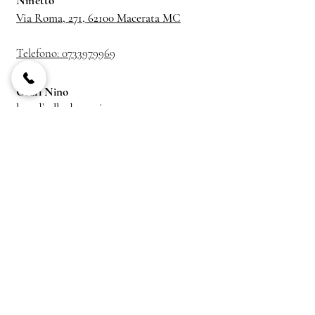
Ninetto
​Via Roma, 271, 62100 Macerata MC
Telefono:
0733979969
Orari Nino
lunedì alla domenica
05–00
Orari Lu Spaccittu
lunedì alla domenica
12–15 19:30–23
Orari Ninetto
lunedì 6-13
lunedì alla domenica
6-20