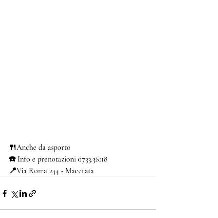
🍴Anche da asporto
☎️ Info e prenotazioni 0733.36118
📍Via Roma 244 - Macerata